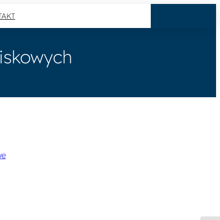
TAKT
niskowych
we