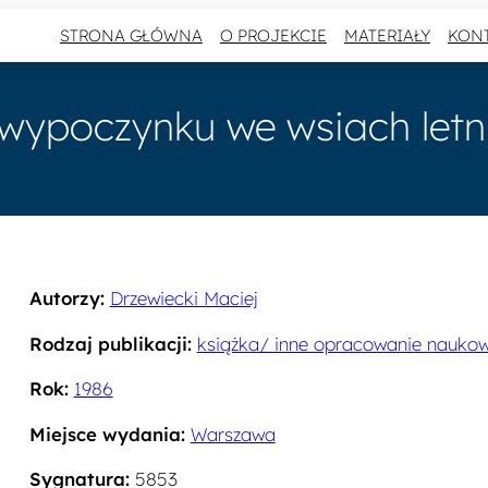
STRONA GŁÓWNA
O PROJEKCIE
MATERIAŁY
KON
wypoczynku we wsiach let
Autorzy:
Drzewiecki Maciej
Rodzaj publikacji:
książka/ inne opracowanie nauko
Rok:
1986
Miejsce wydania:
Warszawa
Sygnatura:
5853