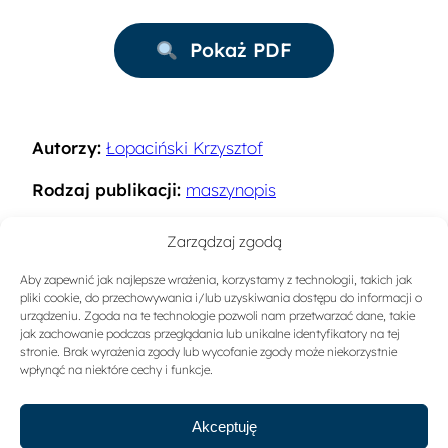
Pokaż PDF
Autorzy:
Łopaciński Krzysztof
Rodzaj publikacji:
maszynopis
Rok:
1992
Zarządzaj zgodą
Miejsce wydania:
Warszawa
Aby zapewnić jak najlepsze wrażenia, korzystamy z technologii, takich jak
pliki cookie, do przechowywania i/lub uzyskiwania dostępu do informacji o
Słowa kluczowe:
Zarządzanie w turystyce
urządzeniu. Zgoda na te technologie pozwoli nam przetwarzać dane, takie
jak zachowanie podczas przeglądania lub unikalne identyfikatory na tej
stronie. Brak wyrażenia zgody lub wycofanie zgody może niekorzystnie
Sygnatura:
A-1297
wpłynąć na niektóre cechy i funkcje.
Akceptuję