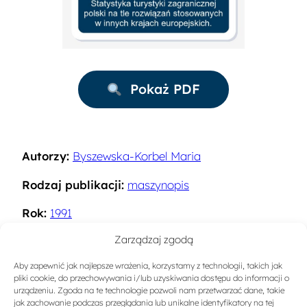
Pokaż PDF
Autorzy:
Byszewska-Korbel Maria
Rodzaj publikacji:
maszynopis
Rok:
1991
Zarządzaj zgodą
Miejsce wydania:
Warszawa
Aby zapewnić jak najlepsze wrażenia, korzystamy z technologii, takich jak
Słowa kluczowe:
Ruch turystyczny
,
Turystyka
pliki cookie, do przechowywania i/lub uzyskiwania dostępu do informacji o
zagadnienia ogólne
urządzeniu. Zgoda na te technologie pozwoli nam przetwarzać dane, takie
jak zachowanie podczas przeglądania lub unikalne identyfikatory na tej