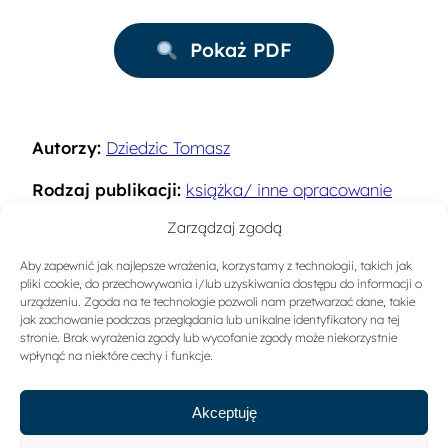
Pokaż PDF
Autorzy:
Dziedzic Tomasz
Rodzaj publikacji:
książka/ inne opracowanie
naukowe
Zarządzaj zgodą
Rok:
2007
Aby zapewnić jak najlepsze wrażenia, korzystamy z technologii, takich jak
pliki cookie, do przechowywania i/lub uzyskiwania dostępu do informacji o
Miejsce wydania:
Warszawa
urządzeniu. Zgoda na te technologie pozwoli nam przetwarzać dane, takie
jak zachowanie podczas przeglądania lub unikalne identyfikatory na tej
stronie. Brak wyrażenia zgody lub wycofanie zgody może niekorzystnie
Sygnatura:
10088
wpłynąć na niektóre cechy i funkcje.
Akceptuję