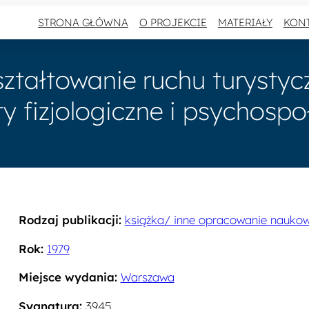
STRONA GŁÓWNA
O PROJEKCIE
MATERIAŁY
KON
ztałtowanie ruchu turystyc
y fizjologiczne i psychospo
Rodzaj publikacji:
książka/ inne opracowanie nauko
Rok:
1979
Miejsce wydania:
Warszawa
Sygnatura:
3945