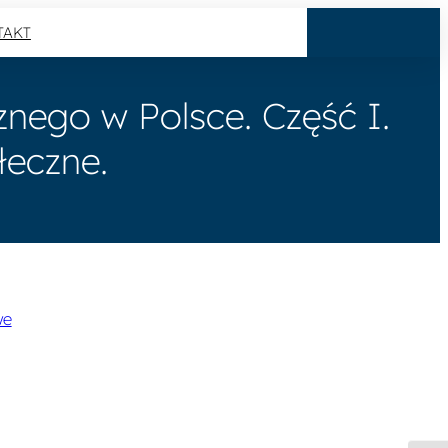
TAKT
znego w Polsce. Część I.
łeczne.
we