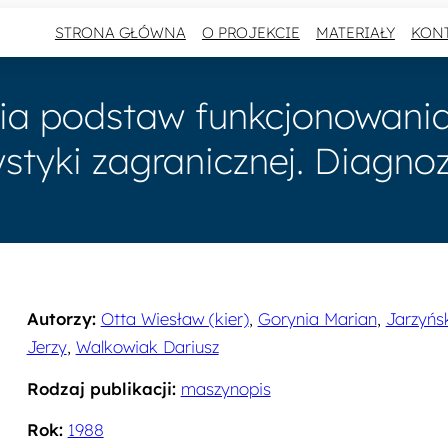
STRONA GŁÓWNA
O PROJEKCIE
MATERIAŁY
KON
ia podstaw funkcjonowania t
ystyki zagranicznej. Diagn
Autorzy:
Otta Wiesław (kier)
,
Gorynia Marian
,
Jarzyńs
Jerzy
,
Walkowiak Dariusz
Rodzaj publikacji:
maszynopis
Rok:
1988