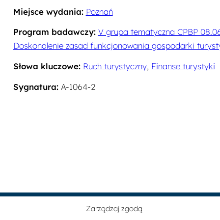
Miejsce wydania:
Poznań
Program badawczy:
V grupa tematyczna CPBP 08.06
Doskonalenie zasad funkcjonowania gospodarki turyst
Słowa kluczowe:
Ruch turystyczny
,
Finanse turystyki
Sygnatura:
A-1064-2
Archiwum Instytutu Turystyki (wersja beta)
Zarządzaj zgodą