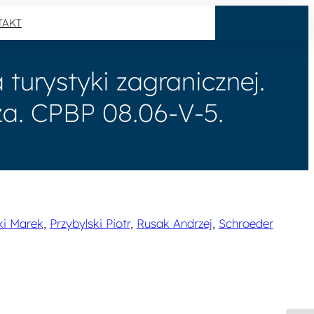
TAKT
urystyki zagranicznej.
oza. CPBP 08.06-V-5.
ki Marek
,
Przybylski Piotr
,
Rusak Andrzej
,
Schroeder