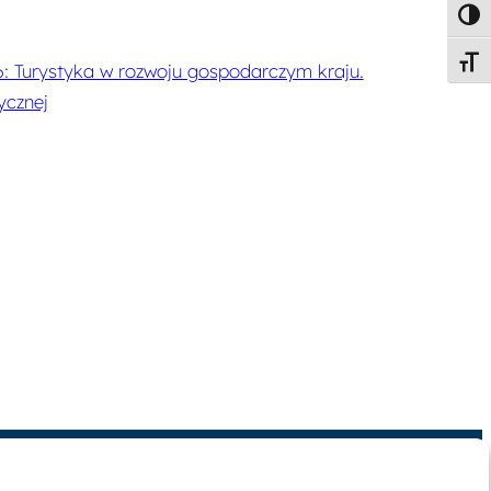
Toggl
Toggl
: Turystyka w rozwoju gospodarczym kraju.
ycznej