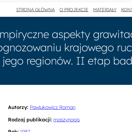
STRONA GŁÓWNA
O PROJEKCIE
MATERIAŁY
KON
mpiryczne aspekty grawita
gnozowaniu krajowego ruch
 jego regionów. II etap ba
Autorzy:
Pawlukowicz Roman
Rodzaj publikacji:
maszynopis
Rok:
1987