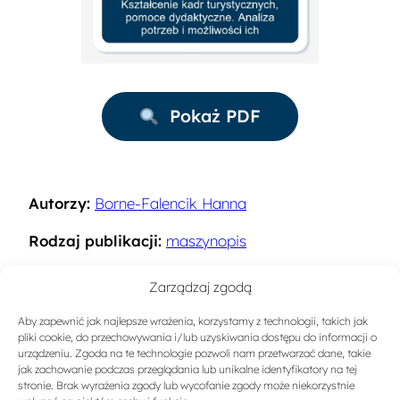
Pokaż PDF
Autorzy:
Borne-Falencik Hanna
Rodzaj publikacji:
maszynopis
Rok:
1991
Zarządzaj zgodą
Miejsce wydania:
Warszawa
Aby zapewnić jak najlepsze wrażenia, korzystamy z technologii, takich jak
pliki cookie, do przechowywania i/lub uzyskiwania dostępu do informacji o
Słowa kluczowe:
Kadry w turystyce
urządzeniu. Zgoda na te technologie pozwoli nam przetwarzać dane, takie
jak zachowanie podczas przeglądania lub unikalne identyfikatory na tej
stronie. Brak wyrażenia zgody lub wycofanie zgody może niekorzystnie
Sygnatura:
A-1219