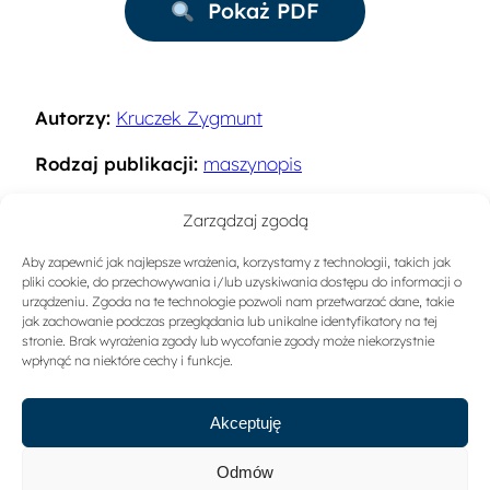
Pokaż PDF
Autorzy:
Kruczek Zygmunt
Rodzaj publikacji:
maszynopis
Rok:
1993
Zarządzaj zgodą
Miejsce wydania:
Kraków
Aby zapewnić jak najlepsze wrażenia, korzystamy z technologii, takich jak
pliki cookie, do przechowywania i/lub uzyskiwania dostępu do informacji o
Słowa kluczowe:
Kadry w turystyce
urządzeniu. Zgoda na te technologie pozwoli nam przetwarzać dane, takie
jak zachowanie podczas przeglądania lub unikalne identyfikatory na tej
stronie. Brak wyrażenia zgody lub wycofanie zgody może niekorzystnie
Sygnatura:
A-1329
wpłynąć na niektóre cechy i funkcje.
Akceptuję
Odmów