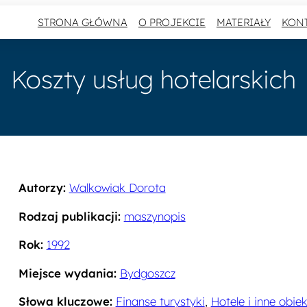
STRONA GŁÓWNA
O PROJEKCIE
MATERIAŁY
KON
Koszty usług hotelarskich
Autorzy:
Walkowiak Dorota
Rodzaj publikacji:
maszynopis
Rok:
1992
Miejsce wydania:
Bydgoszcz
Słowa kluczowe:
Finanse turystyki
,
Hotele i inne obi