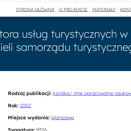
STRONA GŁÓWNA
O PROJEKCIE
MATERIAŁY
KON
ora usług turystycznych w 
ieli samorządu turystyczne
Rodzaj publikacji:
książka/ inne opracowanie nauko
Rok:
2002
Miejsce wydania:
Warszawa
Sygnatura:
9326