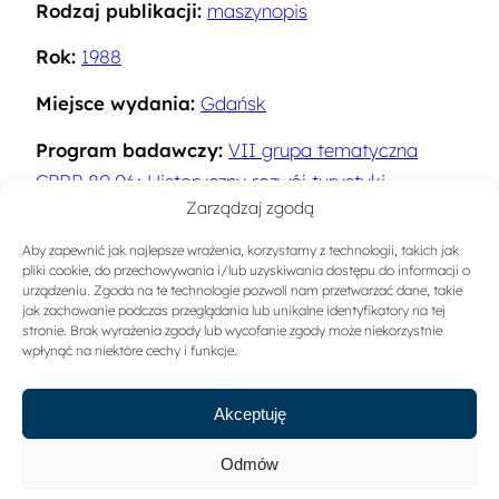
Rodzaj publikacji:
maszynopis
Rok:
1988
Miejsce wydania:
Gdańsk
Program badawczy:
VII grupa tematyczna
CPBP 80.06: Historyczny rozwój turystyki,.
Zarządzaj zgodą
Problemy budowy teorii turystyki
Aby zapewnić jak najlepsze wrażenia, korzystamy z technologii, takich jak
Słowa kluczowe:
Historia turystyki
,
Ruch
pliki cookie, do przechowywania i/lub uzyskiwania dostępu do informacji o
turystyczny
urządzeniu. Zgoda na te technologie pozwoli nam przetwarzać dane, takie
jak zachowanie podczas przeglądania lub unikalne identyfikatory na tej
stronie. Brak wyrażenia zgody lub wycofanie zgody może niekorzystnie
Sygnatura:
A-1101
wpłynąć na niektóre cechy i funkcje.
Akceptuję
Odmów