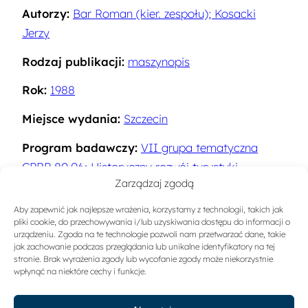
Autorzy:
Bar Roman (kier. zespołu); Kosacki
Jerzy
Rodzaj publikacji:
maszynopis
Rok:
1988
Miejsce wydania:
Szczecin
Program badawczy:
VII grupa tematyczna
CPBP 80.06: Historyczny rozwój turystyki,.
Zarządzaj zgodą
Problemy budowy teorii turystyki
Aby zapewnić jak najlepsze wrażenia, korzystamy z technologii, takich jak
Słowa kluczowe:
Historia turystyki
,
Ruch
pliki cookie, do przechowywania i/lub uzyskiwania dostępu do informacji o
turystyczny
urządzeniu. Zgoda na te technologie pozwoli nam przetwarzać dane, takie
jak zachowanie podczas przeglądania lub unikalne identyfikatory na tej
stronie. Brak wyrażenia zgody lub wycofanie zgody może niekorzystnie
Sygnatura:
A-1110
wpłynąć na niektóre cechy i funkcje.