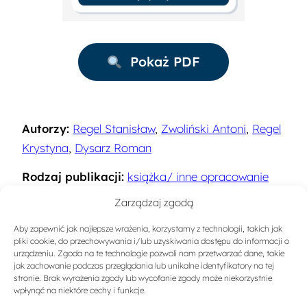
Pokaż PDF
Autorzy:
Regel Stanisław
,
Zwoliński Antoni
,
Regel
Krystyna
,
Dysarz Roman
Rodzaj publikacji:
książka/ inne opracowanie
naukowe
Zarządzaj zgodą
Rok:
1973
Aby zapewnić jak najlepsze wrażenia, korzystamy z technologii, takich jak
pliki cookie, do przechowywania i/lub uzyskiwania dostępu do informacji o
Miejsce wydania:
Bydgoszcz
urządzeniu. Zgoda na te technologie pozwoli nam przetwarzać dane, takie
jak zachowanie podczas przeglądania lub unikalne identyfikatory na tej
stronie. Brak wyrażenia zgody lub wycofanie zgody może niekorzystnie
Sygnatura:
4673
wpłynąć na niektóre cechy i funkcje.