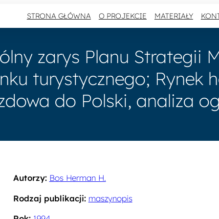
STRONA GŁÓWNA
O PROJEKCIE
MATERIAŁY
KON
ólny zarys Planu Strategii M
nku turystycznego; Rynek ho
zdowa do Polski, analiza og
Autorzy:
Bos Herman H.
Rodzaj publikacji:
maszynopis
Rok:
1994