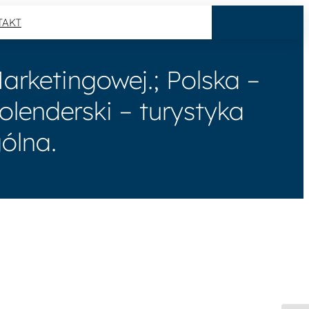
TAKT
arketingowej.; Polska –
lenderski – turystyka
ólna.