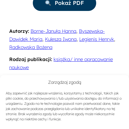
Pokaż PDF
Autorzy:
Borne-Januła Hanna
,
Byszewska-
Dawidek Maria
,
Kulesza Iwona
,
Legienis Henryk
,
Radkowska Bożena
Rodzaj publikacji:
książka/ inne opracowanie
naukowe
Rok:
2005
Zarządzaj zgodą
Miejsce wydania:
Warszawa
Aby zapewnić jak najlepsze wrażenia, korzystamy z technologii, takich jak
pliki cookie, do przechowywania i/lub uzyskiwania dostępu do informacji o
Sygnatura:
9831
urządzeniu. Zgoda na te technologie pozwoli nam przetwarzać dane, takie
jak zachowanie podczas przeglądania lub unikalne identyfikatory na tej
stronie. Brak wyrażenia zgody lub wycofanie zgody może niekorzystnie
ISBN:
83-88376-56-X
wpłynąć na niektóre cechy i funkcje.