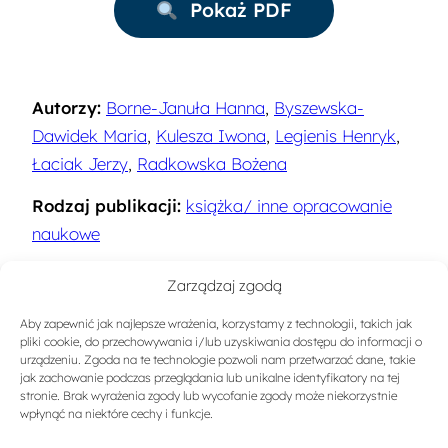
Pokaż PDF
Autorzy:
Borne-Januła Hanna
,
Byszewska-
Dawidek Maria
,
Kulesza Iwona
,
Legienis Henryk
,
Łaciak Jerzy
,
Radkowska Bożena
Rodzaj publikacji:
książka/ inne opracowanie
naukowe
Rok:
2002
Zarządzaj zgodą
Miejsce wydania:
Warszawa
Aby zapewnić jak najlepsze wrażenia, korzystamy z technologii, takich jak
pliki cookie, do przechowywania i/lub uzyskiwania dostępu do informacji o
Sygnatura:
9385
urządzeniu. Zgoda na te technologie pozwoli nam przetwarzać dane, takie
jak zachowanie podczas przeglądania lub unikalne identyfikatory na tej
stronie. Brak wyrażenia zgody lub wycofanie zgody może niekorzystnie
ISBN:
83-88376-85-3
wpłynąć na niektóre cechy i funkcje.