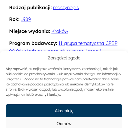
Rodzaj publikacji:
maszynopis
Rok:
1989
Miejsce wydania:
Kraków
Program badawczy:
II grupa tematyczna CPBP
08.06: Modele wypoczynku wakacyjnego i
Zarządzaj zgodą
weekendowego w Polsce. Turystyka jako czynnik
przemian społecznych
Aby zapewnić jak najlepsze wrażenia, korzystamy z technologii, takich jak
pliki cookie, do przechowywania i/lub uzyskiwania dostępu do informacji o
Słowa kluczowe:
Turystyka kwalifikowana
urządzeniu. Zgoda na te technologie pozwoli nam przetwarzać dane, takie
jak zachowanie podczas przeglądania lub unikalne identyfikatory na tej
stronie. Brak wyrażenia zgody lub wycofanie zgody może niekorzystnie
Sygnatura:
A-975
wpłynąć na niektóre cechy i funkcje.
Akceptuję
Odmów