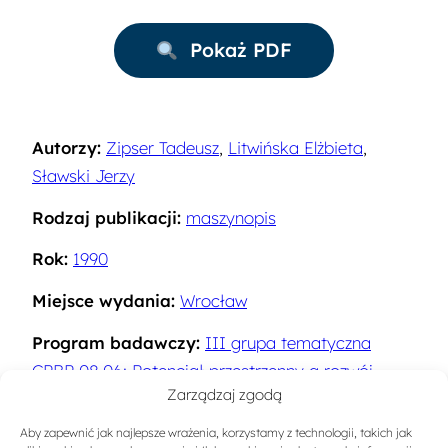
Pokaż PDF
Autorzy:
Zipser Tadeusz
,
Litwińska Elżbieta
,
Sławski Jerzy
Rodzaj publikacji:
maszynopis
Rok:
1990
Miejsce wydania:
Wrocław
Program badawczy:
III grupa tematyczna
CPBP 08.06: Potencjał przestrzenny a rozwój
Zarządzaj zgodą
turystyki polskiej
Aby zapewnić jak najlepsze wrażenia, korzystamy z technologii, takich jak
Słowa kluczowe:
Ruch turystyczny
,