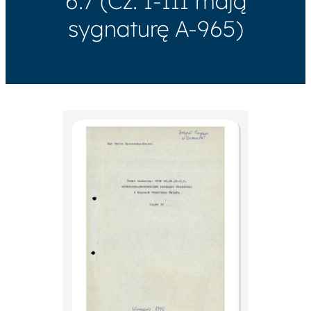
6.7 (Cz. I-III mają
sygnaturę A-965)