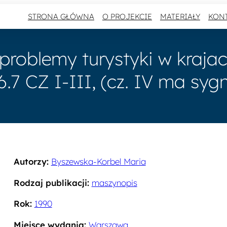
STRONA GŁÓWNA
O PROJEKCIE
MATERIAŁY
KON
roblemy turystyki w krajac
6.7 CZ I-III, (cz. IV ma sy
Autorzy:
Byszewska-Korbel Maria
Rodzaj publikacji:
maszynopis
Rok:
1990
Miejsce wydania:
Warszawa