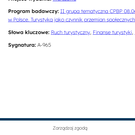
Program badawczy:
II grupa tematyczna CPBP 08.
w Polsce. Turystyka jako czynnik przemian społecznyc
Słowa kluczowe:
Ruch turystyczny
,
Finanse turystyki
,
Sygnatura:
A-965
Archiwum Instytutu Turystyki (wersja beta)
Zarządzaj zgodą