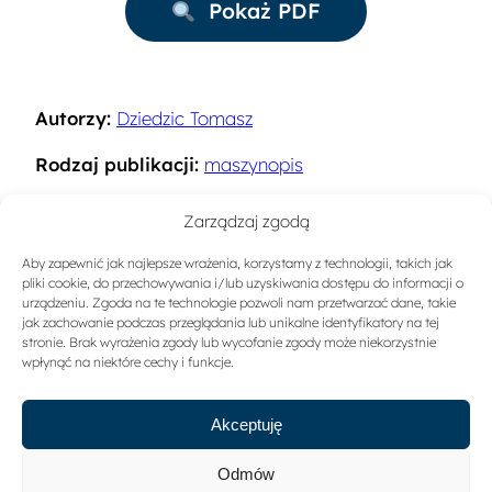
Pokaż PDF
Autorzy:
Dziedzic Tomasz
Rodzaj publikacji:
maszynopis
Rok:
1997
Zarządzaj zgodą
Miejsce wydania:
Warszawa
Aby zapewnić jak najlepsze wrażenia, korzystamy z technologii, takich jak
pliki cookie, do przechowywania i/lub uzyskiwania dostępu do informacji o
Słowa kluczowe:
Ruch turystyczny
urządzeniu. Zgoda na te technologie pozwoli nam przetwarzać dane, takie
jak zachowanie podczas przeglądania lub unikalne identyfikatory na tej
stronie. Brak wyrażenia zgody lub wycofanie zgody może niekorzystnie
Sygnatura:
A-1787
wpłynąć na niektóre cechy i funkcje.
Akceptuję
Odmów