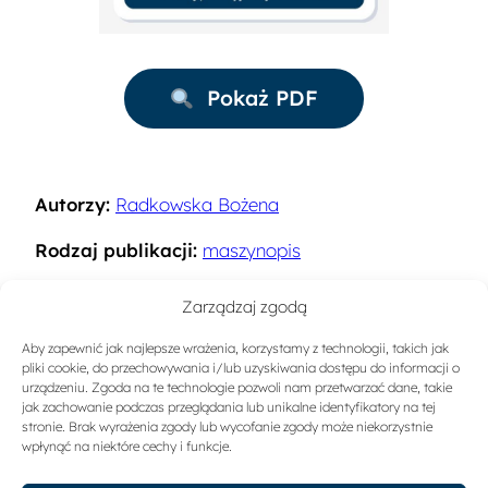
Pokaż PDF
Autorzy:
Radkowska Bożena
Rodzaj publikacji:
maszynopis
Rok:
1994
Zarządzaj zgodą
Miejsce wydania:
Warszawa
Aby zapewnić jak najlepsze wrażenia, korzystamy z technologii, takich jak
pliki cookie, do przechowywania i/lub uzyskiwania dostępu do informacji o
Słowa kluczowe:
Ruch turystyczny
urządzeniu. Zgoda na te technologie pozwoli nam przetwarzać dane, takie
jak zachowanie podczas przeglądania lub unikalne identyfikatory na tej
stronie. Brak wyrażenia zgody lub wycofanie zgody może niekorzystnie
Sygnatura:
A-1466
wpłynąć na niektóre cechy i funkcje.