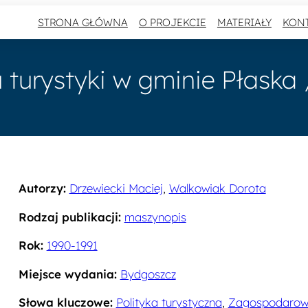
STRONA GŁÓWNA
O PROJEKCIE
MATERIAŁY
KON
turystyki w gminie Płaska 
Autorzy:
Drzewiecki Maciej
,
Walkowiak Dorota
Rodzaj publikacji:
maszynopis
Rok:
1990-1991
Miejsce wydania:
Bydgoszcz
Słowa kluczowe:
Polityka turystyczna
,
Zagospodarowa