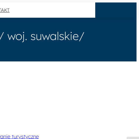
TAKT
/ woj. suwalskie/
nie turystyczne