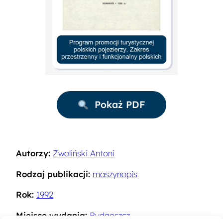
Pokaż PDF
Autorzy:
Zwoliński Antoni
Rodzaj publikacji:
maszynopis
Rok:
1992
Miejsce wydania:
Bydgoszcz