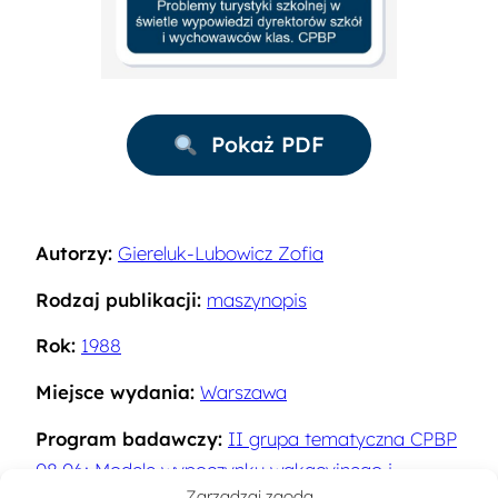
Pokaż PDF
Autorzy:
Giereluk-Lubowicz Zofia
Rodzaj publikacji:
maszynopis
Rok:
1988
Miejsce wydania:
Warszawa
Program badawczy:
II grupa tematyczna CPBP
08.06: Modele wypoczynku wakacyjnego i
Zarządzaj zgodą