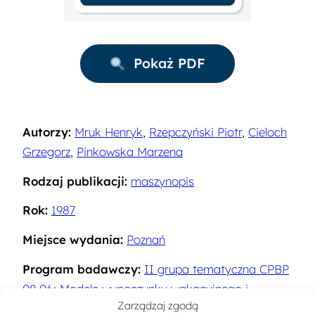
Pokaż PDF
Autorzy:
Mruk Henryk
,
Rzepczyński Piotr
,
Cieloch
Grzegorz
,
Pinkowska Marzena
Rodzaj publikacji:
maszynopis
Rok:
1987
Miejsce wydania:
Poznań
Program badawczy:
II grupa tematyczna CPBP
08.06: Modele wypoczynku wakacyjnego i
Zarządzaj zgodą
weekendowego w Polsce. Turystyka jako czynnik