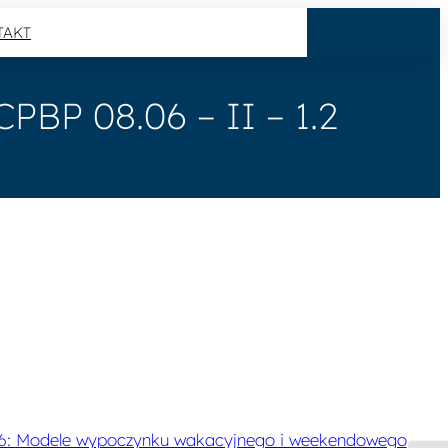
TAKT
CPBP 08.06 – II – 1.2
06: Modele wypoczynku wakacyjnego i weekendowego