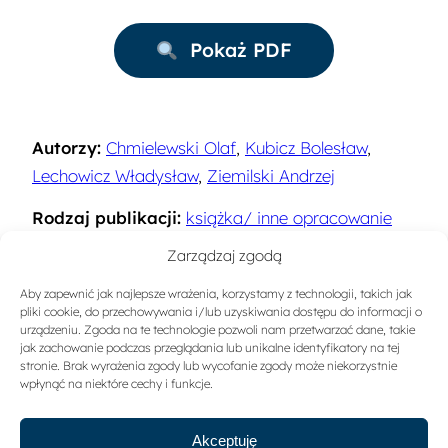
Pokaż PDF
Autorzy:
Chmielewski Olaf
,
Kubicz Bolesław
,
Lechowicz Władysław
,
Ziemilski Andrzej
Rodzaj publikacji:
książka/ inne opracowanie
naukowe
Zarządzaj zgodą
Rok:
1975
Aby zapewnić jak najlepsze wrażenia, korzystamy z technologii, takich jak
pliki cookie, do przechowywania i/lub uzyskiwania dostępu do informacji o
Miejsce wydania:
Warszawa
urządzeniu. Zgoda na te technologie pozwoli nam przetwarzać dane, takie
jak zachowanie podczas przeglądania lub unikalne identyfikatory na tej
stronie. Brak wyrażenia zgody lub wycofanie zgody może niekorzystnie
Sygnatura:
2695
wpłynąć na niektóre cechy i funkcje.
Akceptuję