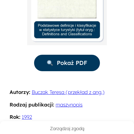
Pokaż PDF
Autorzy:
Buczak Teresa (przekład z ang.)
Rodzaj publikacji:
maszynopis
Rok:
1992
Zarządzaj zgodą
Miejsce wydania:
Warszawa