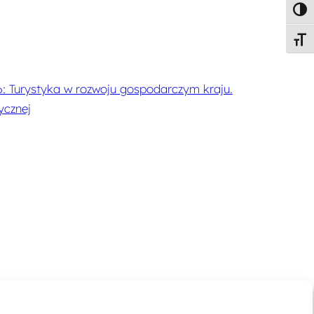
Toggl
Toggl
: Turystyka w rozwoju gospodarczym kraju.
ycznej