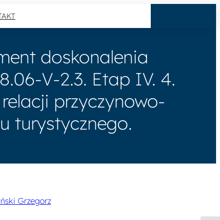
TAKT
ument doskonalenia
.06-V-2.3. Etap IV. 4.
elacji przyczynowo-
 turystycznego.
ński Grzegorz