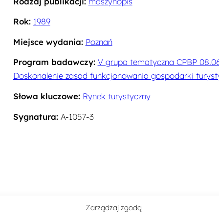
Rodzaj publikacji:
maszynopis
Rok:
1989
Miejsce wydania:
Poznań
Program badawczy:
V grupa tematyczna CPBP 08.06
Doskonalenie zasad funkcjonowania gospodarki turyst
Słowa kluczowe:
Rynek turystyczny
Sygnatura:
A-1057-3
Zarządzaj zgodą