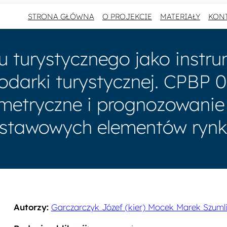
STRONA GŁÓWNA
O PROJEKCIE
MATERIAŁY
KON
 turystycznego jako instr
arki turystycznej. CPBP 08
etryczne i prognozowanie r
stawowych elementów rynku
Autorzy:
Garczarczyk Józef (kier) Mocek Marek Szumli