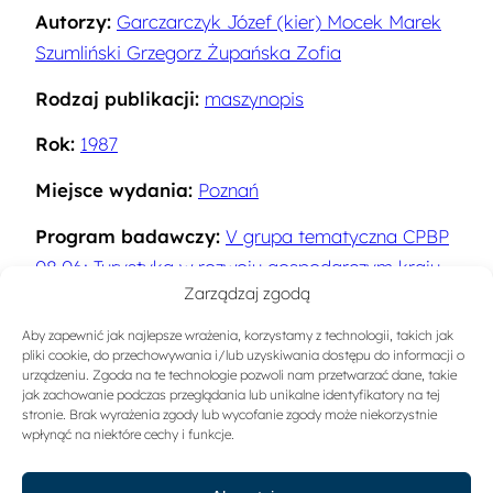
Autorzy:
Garczarczyk Józef (kier) Mocek Marek
Szumliński Grzegorz Żupańska Zofia
Rodzaj publikacji:
maszynopis
Rok:
1987
Miejsce wydania:
Poznań
Program badawczy:
V grupa tematyczna CPBP
08.06: Turystyka w rozwoju gospodarczym kraju.
Zarządzaj zgodą
Doskonalenie zasad funkcjonowania gospodarki
turystycznej
Aby zapewnić jak najlepsze wrażenia, korzystamy z technologii, takich jak
pliki cookie, do przechowywania i/lub uzyskiwania dostępu do informacji o
Słowa kluczowe:
Rynek turystyczny
urządzeniu. Zgoda na te technologie pozwoli nam przetwarzać dane, takie
jak zachowanie podczas przeglądania lub unikalne identyfikatory na tej
stronie. Brak wyrażenia zgody lub wycofanie zgody może niekorzystnie
Sygnatura:
A-1057-1
wpłynąć na niektóre cechy i funkcje.