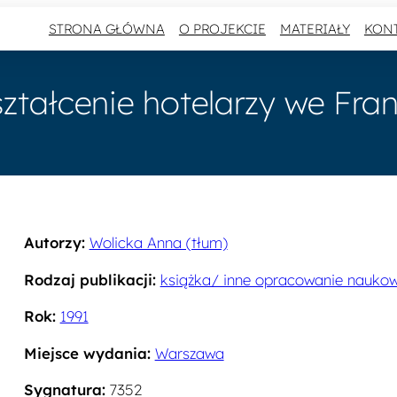
STRONA GŁÓWNA
O PROJEKCIE
MATERIAŁY
KON
ztałcenie hotelarzy we Fran
Autorzy:
Wolicka Anna (tłum)
Rodzaj publikacji:
książka/ inne opracowanie nauko
Rok:
1991
Miejsce wydania:
Warszawa
Sygnatura:
7352