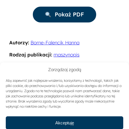
Pokaż PDF
Autorzy:
Borne-Falencik Hanna
Rodzaj publikacji:
maszynopis
Rok:
1991
Zarządzaj zgodą
Miejsce wydania:
Warszawa
Aby zapewnić jak najlepsze wrażenia, korzystamy z technologii, takich jak
pliki cookie, do przechowywania i/lub uzyskiwania dostępu do informacji o
Słowa kluczowe:
Kadry w turystyce
urządzeniu. Zgoda na te technologie pozwoli nam przetwarzać dane, takie
jak zachowanie podczas przeglądania lub unikalne identyfikatory na tej
stronie. Brak wyrażenia zgody lub wycofanie zgody może niekorzystnie
Sygnatura:
A-1222
wpłynąć na niektóre cechy i funkcje.
Akceptuję