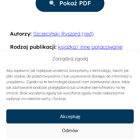
Pokaż PDF
Autorzy:
Szczeciński Ryszard (red)
Rodzaj publikacji:
książka/ inne opracowanie
naukowe
Zarządzaj zgodą
Rok:
1978
Aby zapewnić jak najlepsze wrażenia, korzystamy z technologii, takich jak
pliki cookie, do przechowywania i/lub uzyskiwania dostępu do informacji o
Miejsce wydania:
Warszawa
urządzeniu. Zgoda na te technologie pozwoli nam przetwarzać dane, takie
jak zachowanie podczas przeglądania lub unikalne identyfikatory na tej
stronie. Brak wyrażenia zgody lub wycofanie zgody może niekorzystnie
Sygnatura:
3441
wpłynąć na niektóre cechy i funkcje.
Akceptuję
Odmów