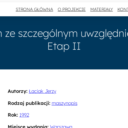
STRONA GŁÓWNA
O PROJEKCIE
MATERIAŁY
KON
h ze szczególnym uwzględnie
Etap II
Autorzy:
Łaciak Jerzy
Rodzaj publikacji:
maszynopis
Rok:
1992
Miejsce wydania:
Warszawa