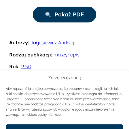
Pokaż PDF
Autorzy:
Jagusiewicz Andrzej
Rodzaj publikacji:
maszynopis
Rok:
1990
Zarządzaj zgodą
Miejsce wydania:
Warszawa
Aby zapewnić jak najlepsze wrażenia, korzystamy z technologii, takich jak
Słowa kluczowe:
Ruch turystyczny
,
Atrakcje
pliki cookie, do przechowywania i/lub uzyskiwania dostępu do informacji o
turystyczne
urządzeniu. Zgoda na te technologie pozwoli nam przetwarzać dane, takie
jak zachowanie podczas przeglądania lub unikalne identyfikatory na tej
stronie. Brak wyrażenia zgody lub wycofanie zgody może niekorzystnie
Sygnatura:
A-1181
wpłynąć na niektóre cechy i funkcje.