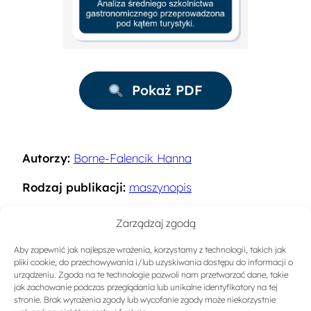
Pokaż PDF
Autorzy:
Borne-Falencik Hanna
Rodzaj publikacji:
maszynopis
Rok:
1997
Zarządzaj zgodą
Miejsce wydania:
Warszawa
Aby zapewnić jak najlepsze wrażenia, korzystamy z technologii, takich jak
pliki cookie, do przechowywania i/lub uzyskiwania dostępu do informacji o
Słowa kluczowe:
Kadry w turystyce
urządzeniu. Zgoda na te technologie pozwoli nam przetwarzać dane, takie
jak zachowanie podczas przeglądania lub unikalne identyfikatory na tej
stronie. Brak wyrażenia zgody lub wycofanie zgody może niekorzystnie
Sygnatura:
A-1776