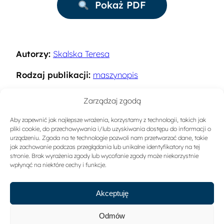
Pokaż PDF
Autorzy:
Skalska Teresa
Rodzaj publikacji:
maszynopis
Rok:
1992
Zarządzaj zgodą
Miejsce wydania:
Warszawa
Aby zapewnić jak najlepsze wrażenia, korzystamy z technologii, takich jak
pliki cookie, do przechowywania i/lub uzyskiwania dostępu do informacji o
Słowa kluczowe:
Ruch turystyczny
urządzeniu. Zgoda na te technologie pozwoli nam przetwarzać dane, takie
jak zachowanie podczas przeglądania lub unikalne identyfikatory na tej
stronie. Brak wyrażenia zgody lub wycofanie zgody może niekorzystnie
Sygnatura:
A-1270
wpłynąć na niektóre cechy i funkcje.
Akceptuję
Odmów