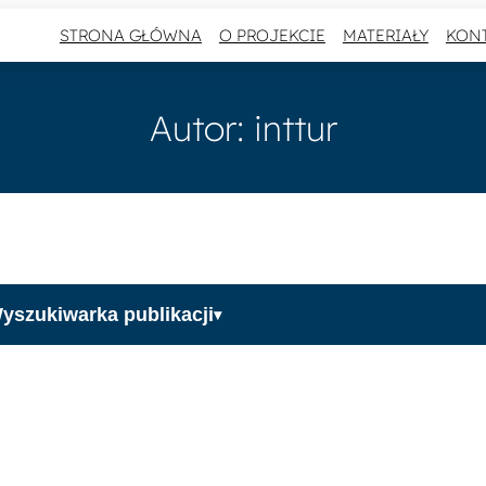
STRONA GŁÓWNA
O PROJEKCIE
MATERIAŁY
KON
Autor:
inttur
yszukiwarka publikacji
▾