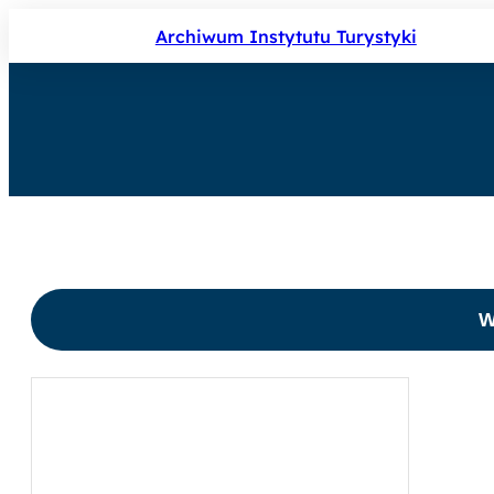
Przejdź
Archiwum Instytutu Turystyki
do
treści
W