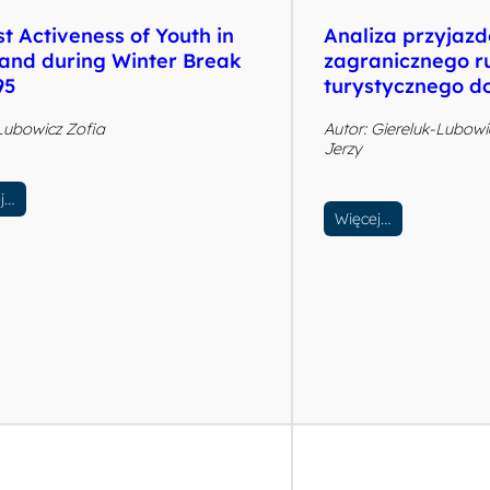
st Activeness of Youth in
Analiza przyjaz
 and during Winter Break
zagranicznego r
95
turystycznego 
 Lubowicz Zofia
Autor: Giereluk-Lubowi
Jerzy
j…
Więcej…