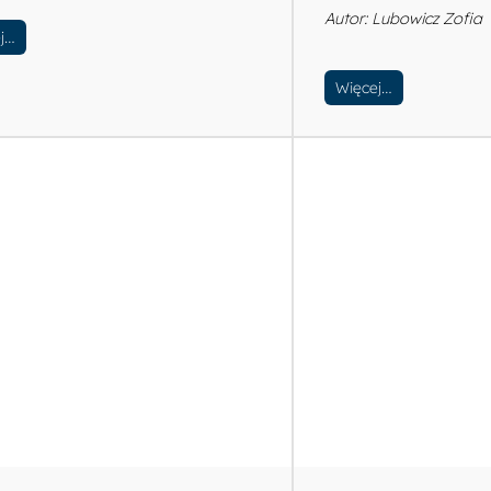
Autor: Lubowicz Zofia
j…
Więcej…