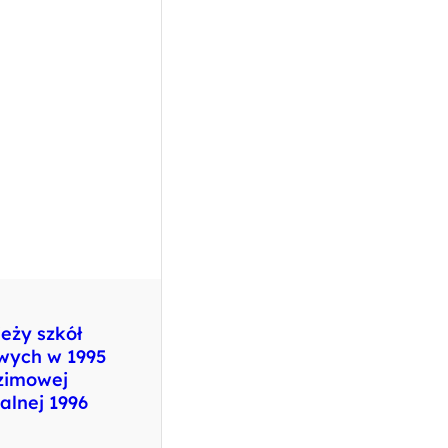
eży szkół
ych w 1995
 zimowej
alnej 1996