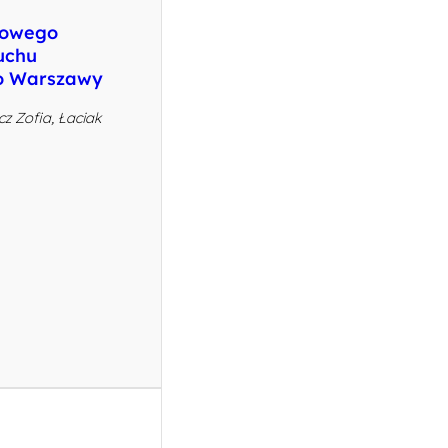
dowego
uchu
do Warszawy
cz Zofia, Łaciak