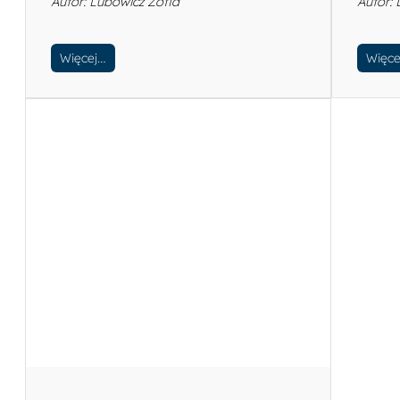
Autor: Lubowicz Zofia
Autor:
Więcej…
Więce