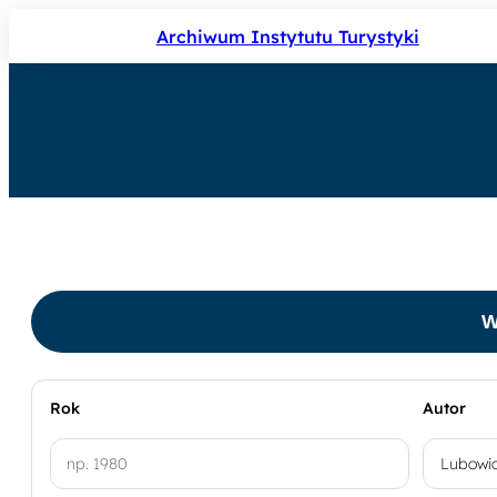
Przejdź
Archiwum Instytutu Turystyki
do
treści
W
Rok
Autor