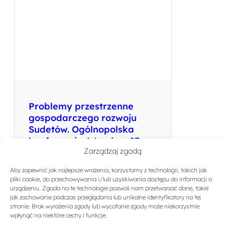
Problemy przestrzenne
gospodarczego rozwoju
Sudetów. Ogólnopolska
konferencja. Wrocław 27-
Zarządzaj zgodą
28.II.1973 r,
Aby zapewnić jak najlepsze wrażenia, korzystamy z technologii, takich jak
Autor: Jankowski Tadeusz (oprac),
pliki cookie, do przechowywania i/lub uzyskiwania dostępu do informacji o
Bohdanowicz Jerzy (oprac)
urządzeniu. Zgoda na te technologie pozwoli nam przetwarzać dane, takie
jak zachowanie podczas przeglądania lub unikalne identyfikatory na tej
stronie. Brak wyrażenia zgody lub wycofanie zgody może niekorzystnie
Więcej…
wpłynąć na niektóre cechy i funkcje.